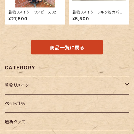
着物リメイク ワンピース02
着物リメイク シルク枕カバ
ー 003
¥27,500
¥5,500
商品一覧に戻る
CATEGORY
着物リメイク
メンズ
ペット用品
レディース
透析グッズ