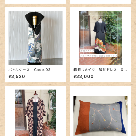
ボトルケース Case.03
着物リメイク 留袖ドレス 00
2
¥3,520
¥33,000