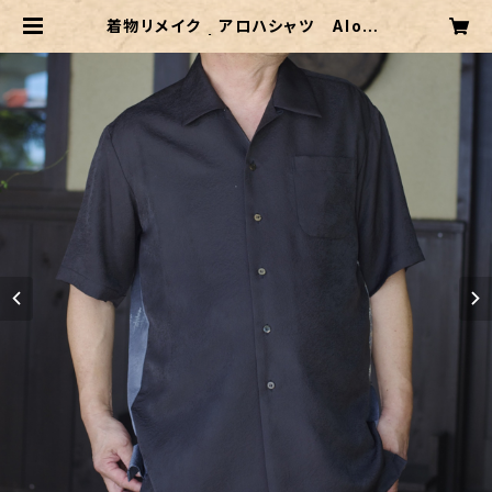
着物リメイク アロハシャツ Aloha
-shirts.16 | 村中手芸オンラインシ
ョップ 透析小物 シャント君