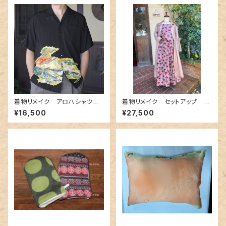
着物リメイク アロハシャツ A
着物リメイク セットアップ 0
loha-shirts.6
03
¥16,500
¥27,500