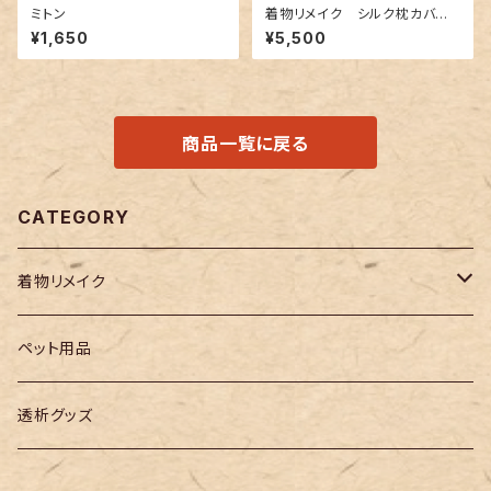
ミトン
着物リメイク シルク枕カバ
ー 009
¥1,650
¥5,500
商品一覧に戻る
CATEGORY
着物リメイク
メンズ
ペット用品
レディース
透析グッズ
小物