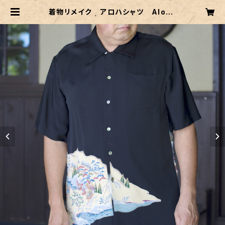
着物リメイク アロハシャツ Aloha
-shirts.15 | 村中手芸オンラインシ
ョップ 透析小物 シャント君