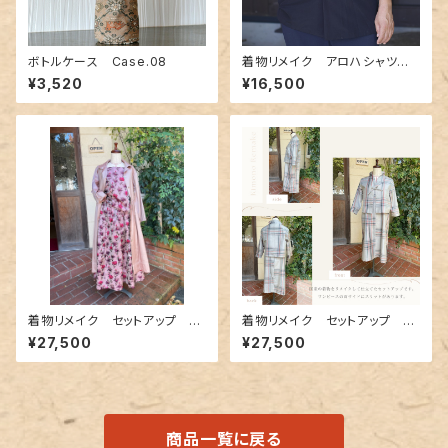
ボトルケース Case.08
着物リメイク アロハシャツ A
loha-shirts.9
¥3,520
¥16,500
着物リメイク セットアップ 0
着物リメイク セットアップ 0
03
02
¥27,500
¥27,500
商品一覧に戻る