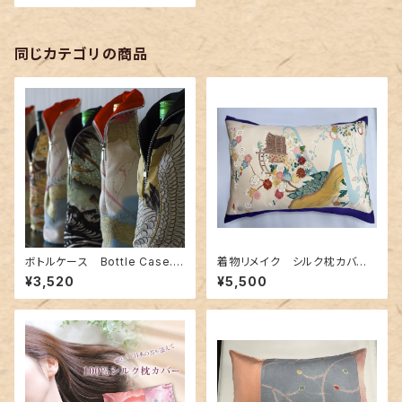
同じカテゴリの商品
ボトルケース Bottle Case.1
着物リメイク シルク枕カバ
9
ー 013
¥3,520
¥5,500