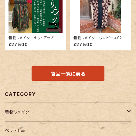
着物リメイク セットアップ 0
着物リメイク ワンピース02
01
¥27,500
¥27,500
商品一覧に戻る
CATEGORY
着物リメイク
メンズ
ペット用品