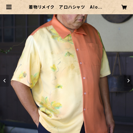
着物リメイク アロハシャツ Aloha
-shirts.002 | 村中手芸オンライン
ショップ 透析小物 シャント君