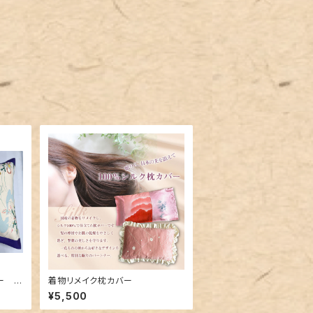
ー 0
着物リメイク枕カバー
¥5,500