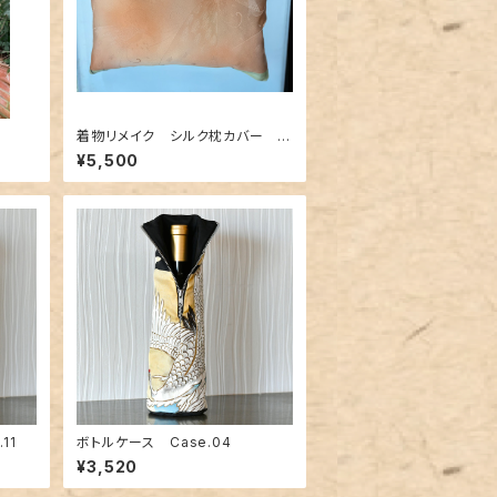
着物リメイク シルク枕カバー 0
09
¥5,500
11
ボトルケース Case.04
¥3,520