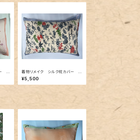
ー 0
着物リメイク シルク枕カバー 0
11
¥5,500