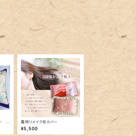
ー 0
着物リメイク枕カバー
¥5,500