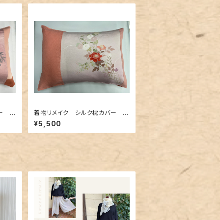
ー 0
着物リメイク シルク枕カバー 0
04
¥5,500